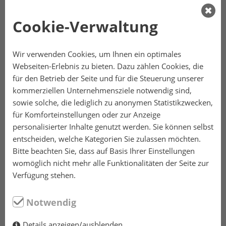
Ihr Unternehmen plant eine Veranstaltung?
Cookie-Verwaltung
Sprechen Sie mit uns, hier sind Sie in
professionellen Händen.
Wir verwenden Cookies, um Ihnen ein optimales
Webseiten-Erlebnis zu bieten. Dazu zählen Cookies, die
für den Betrieb der Seite und für die Steuerung unserer
MEHR ERFAHREN
kommerziellen Unternehmensziele notwendig sind,
sowie solche, die lediglich zu anonymen Statistikzwecken,
für Komforteinstellungen oder zur Anzeige
personalisierter Inhalte genutzt werden. Sie können selbst
entscheiden, welche Kategorien Sie zulassen möchten.
Bitte beachten Sie, dass auf Basis Ihrer Einstellungen
womöglich nicht mehr alle Funktionalitäten der Seite zur
Verfügung stehen.
Notwendig
ROCKBALLADEN
Details anzeigen/ausblenden